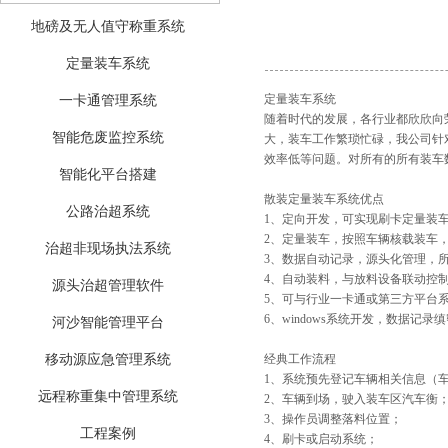
地磅及无人值守称重系统
定量装车系统
定量装车系统
一卡通管理系统
随着时代的发展，各行业都欣欣向
智能危废监控系统
大，装车工作繁琐忙碌，我公司针
效率低等问题。对所有的所有装车
智能化平台搭建
散装定量装车系统优点
公路治超系统
1、定向开发，可实现刷卡定量装
2、定量装车，按照车辆核载装车
治超非现场执法系统
3、数据自动记录，源头化管理，
4、自动装料，与放料设备联动控
源头治超管理软件
5、可与行业一卡通或第三方平台
6、windows系统开发，数据记
河沙智能管理平台
移动源应急管理系统
经典工作流程
1、系统预先登记车辆相关信息（
远程称重集中管理系统
2、车辆到场，驶入装车区汽车衡
3、操作员调整落料位置；
工程案例
4、刷卡或启动系统；